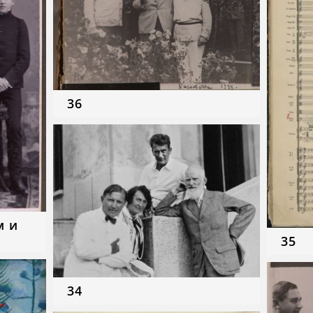
36
м и
35
34