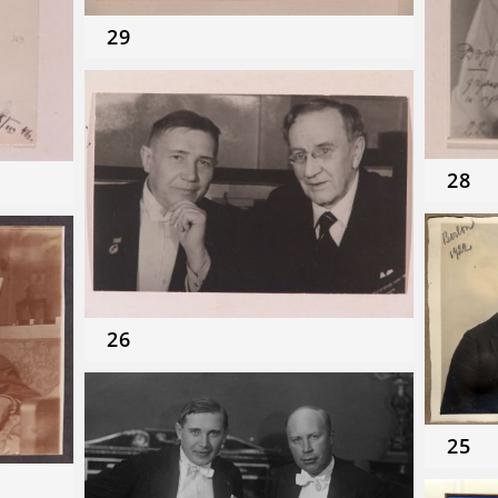
29
28
26
25